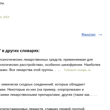
уры
.
ке
.
2013
.
Фенотип
 в других словарях:
сихотических лекарственных средств, применяемая для
ологических расстройствах, особенно шизофрении. Наиболее
дазин. Все лекарства этой группы… …
Толковый словарь по
а химически сходных соединений, которые обладают
ми. Некоторые из них (на пример, хлорпромазин и
скими лекарственными препаратами; другие (такие как… …
антигистаминовых лекарств, ставших первой группой