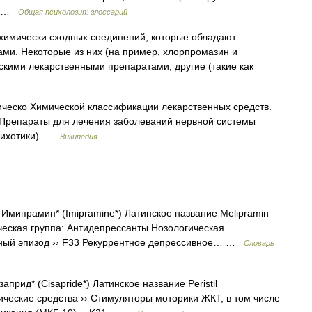
тв …
Общая психология: глоссарий
химически сходных соединений, которые обладают
ми. Некоторые из них (на пример, хлорпромазин и
кими лекарственными препаратами; другие (такие как
ческо Химической классификации лекарственных средств.
 Препараты для лечения заболеваний нервной системы
психотики) …
Википедия
Имипрамин* (Imipramine*) Латинское название Melipramin
еская группа: Антидепрессанты Нозологическая
вный эпизод ›› F33 Рекуррентное депрессивное… …
Словарь
рид* (Cisapride*) Латинское название Peristil
ческие средства ›› Стимуляторы моторики ЖКТ, в том числе