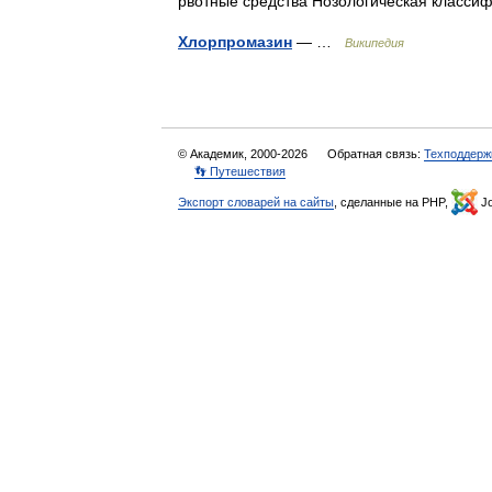
рвотные средства Нозологическая класс
Хлорпромазин
— …
Википедия
© Академик, 2000-2026
Обратная связь:
Техподдерж
👣 Путешествия
Экспорт словарей на сайты
, сделанные на PHP,
Jo