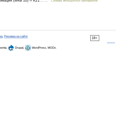
ификация (МКБ 10) ›› K21… …
Словарь медицинских препаратов
ка
,
Реклама на сайте
18+
omla,
Drupal,
WordPress, MODx.