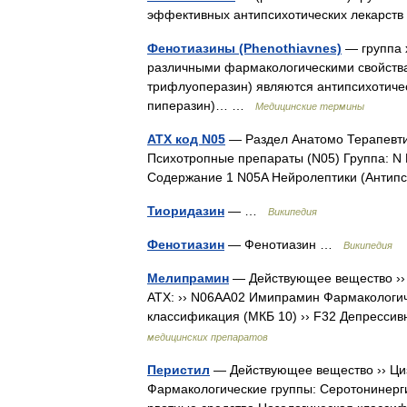
эффективных антипсихотических лекарс
Фенотиазины (Phenothiavnes)
— группа 
различными фармакологическими свойства
трифлуоперазин) являются антипсихотичес
пиперазин)… …
Медицинские термины
АТХ код N05
— Раздел Анатомо Терапевти
Психотропные препараты (N05) Группа: N
Содержание 1 N05A Нейролептики (Анти
Тиоридазин
— …
Википедия
Фенотиазин
— Фенотиазин …
Википедия
Мелипрамин
— Действующее вещество ›› 
АТХ: ›› N06AA02 Имипрамин Фармакологич
классификация (МКБ 10) ›› F32 Депресси
медицинских препаратов
Перистил
— Действующее вещество ›› Цизап
Фармакологические группы: Серотонинерги