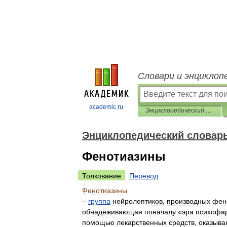
Словари и энциклоп
academic.ru
Энциклопедический словарь по психологии и педагогике
Энциклопедический словарь
Фенотиазины
Толкование
Перевод
Фенотиазины
–
группа
нейролептиков
,
производных
фен
обнадёживающая
поначалу
«
эра
психофа
помощью
лекарственных
средств
,
оказыв