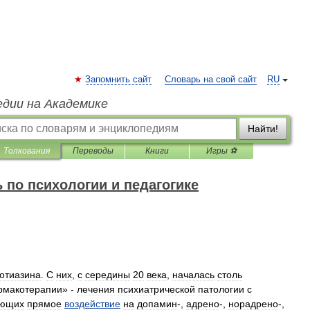
Запомнить сайт
Словарь на свой сайт
RU
едии на Академике
Найти!
Толкования
Переводы
Книги
Игры ⚽
 по психологии и педагогике
отиазина
.
С
них
,
с
середины
20
века
,
началась
столь
рмакотерапии
» -
лечения
психиатрической
патологии
с
ающих
прямое
воздействие
на
допамин
-,
адрено
-,
норадрено
-,