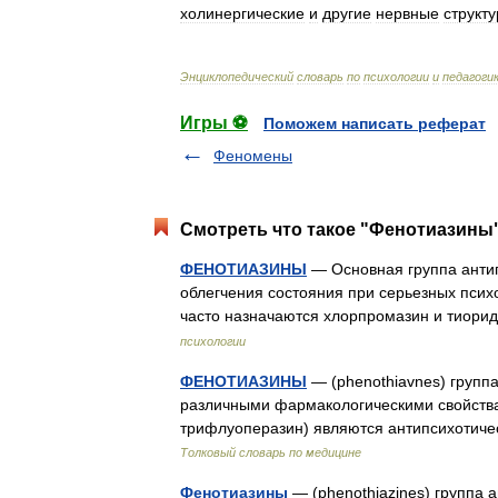
холинергические
и
другие
нервные
структ
Энциклопедический
словарь
по
психологии
и
педагоги
Игры ⚽
Поможем написать реферат
Феномены
Смотреть что такое "Фенотиазины"
ФЕНОТИАЗИНЫ
— Основная группа антип
облегчения состояния при серьезных псих
часто назначаются хлорпромазин и тиори
психологии
ФЕНОТИАЗИНЫ
— (phenothiavnes) групп
различными фармакологическими свойства
трифлуоперазин) являются антипсихотиче
Толковый словарь по медицине
Фенотиазины
— (phenothiazines) группа 